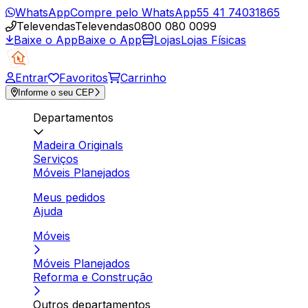
WhatsApp
Compre pelo WhatsApp
55 41 74031865
Televendas
Televendas
0800 080 0099
Baixe o App
Baixe o App
Lojas
Lojas Físicas
Entrar
Favoritos
Carrinho
Informe o seu CEP
Departamentos
Madeira Originals
Serviços
Móveis Planejados
Meus pedidos
Ajuda
Móveis
Móveis Planejados
Reforma e Construção
Outros departamentos