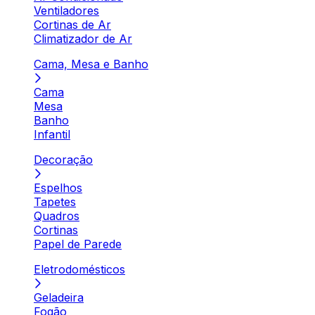
Ventiladores
Cortinas de Ar
Climatizador de Ar
Cama, Mesa e Banho
Cama
Mesa
Banho
Infantil
Decoração
Espelhos
Tapetes
Quadros
Cortinas
Papel de Parede
Eletrodomésticos
Geladeira
Fogão