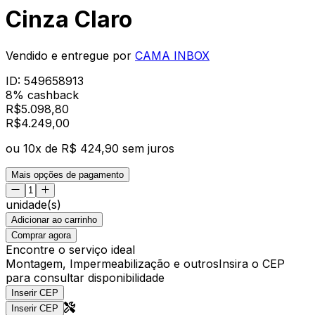
Cinza Claro
Vendido e entregue por
CAMA INBOX
ID:
549658913
8% cashback
R$
5.098,80
R$
4.249
,
00
ou
10
x de
R$ 424,90
sem juros
Mais opções de pagamento
unidade(s)
Adicionar ao carrinho
Comprar agora
Encontre o serviço ideal
Montagem, Impermeabilização e outros
Insira o CEP
para consultar disponibilidade
Inserir CEP
Inserir CEP