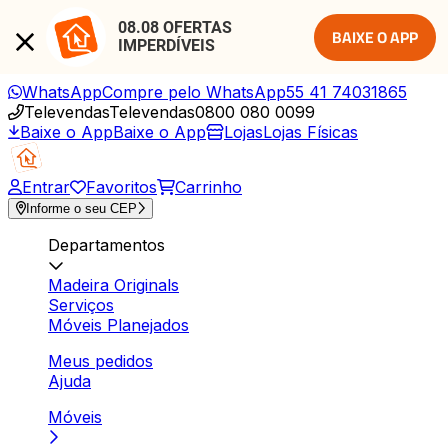
08.08 OFERTAS 
BAIXE O APP
IMPERDÍVEIS
WhatsApp
Compre pelo WhatsApp
55 41 74031865
Televendas
Televendas
0800 080 0099
Baixe o App
Baixe o App
Lojas
Lojas Físicas
Entrar
Favoritos
Carrinho
Informe o seu CEP
Departamentos
Madeira Originals
Serviços
Móveis Planejados
Meus pedidos
Ajuda
Móveis