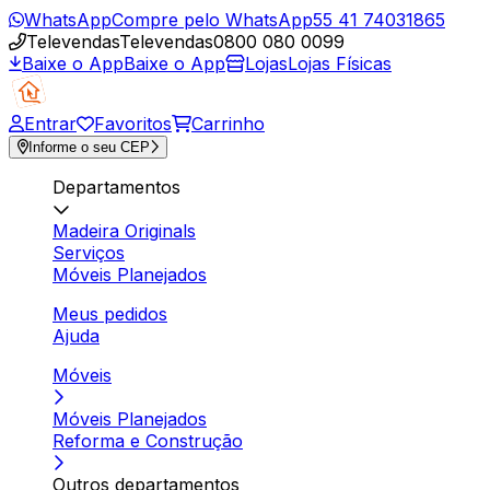
WhatsApp
Compre pelo WhatsApp
55 41 74031865
Televendas
Televendas
0800 080 0099
Baixe o App
Baixe o App
Lojas
Lojas Físicas
Entrar
Favoritos
Carrinho
Informe o seu CEP
Departamentos
Madeira Originals
Serviços
Móveis Planejados
Meus pedidos
Ajuda
Móveis
Móveis Planejados
Reforma e Construção
Outros departamentos