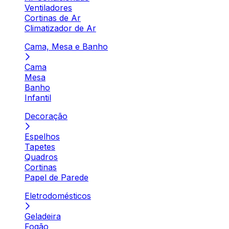
Ventiladores
Cortinas de Ar
Climatizador de Ar
Cama, Mesa e Banho
Cama
Mesa
Banho
Infantil
Decoração
Espelhos
Tapetes
Quadros
Cortinas
Papel de Parede
Eletrodomésticos
Geladeira
Fogão