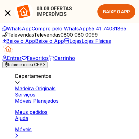
08.08 OFERTAS 
BAIXE O APP
IMPERDÍVEIS
WhatsApp
Compre pelo WhatsApp
55 41 74031865
Televendas
Televendas
0800 080 0099
Baixe o App
Baixe o App
Lojas
Lojas Físicas
Entrar
Favoritos
Carrinho
Informe o seu CEP
Departamentos
Madeira Originals
Serviços
Móveis Planejados
Meus pedidos
Ajuda
Móveis