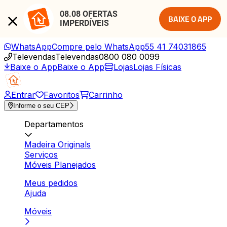
08.08 OFERTAS 
BAIXE O APP
IMPERDÍVEIS
WhatsApp
Compre pelo WhatsApp
55 41 74031865
Televendas
Televendas
0800 080 0099
Baixe o App
Baixe o App
Lojas
Lojas Físicas
Entrar
Favoritos
Carrinho
Informe o seu CEP
Departamentos
Madeira Originals
Serviços
Móveis Planejados
Meus pedidos
Ajuda
Móveis