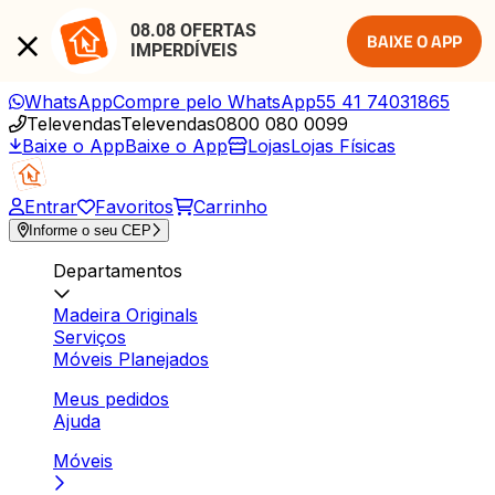
08.08 OFERTAS 
BAIXE O APP
IMPERDÍVEIS
WhatsApp
Compre pelo WhatsApp
55 41 74031865
Televendas
Televendas
0800 080 0099
Baixe o App
Baixe o App
Lojas
Lojas Físicas
Entrar
Favoritos
Carrinho
Informe o seu CEP
Departamentos
Madeira Originals
Serviços
Móveis Planejados
Meus pedidos
Ajuda
Móveis