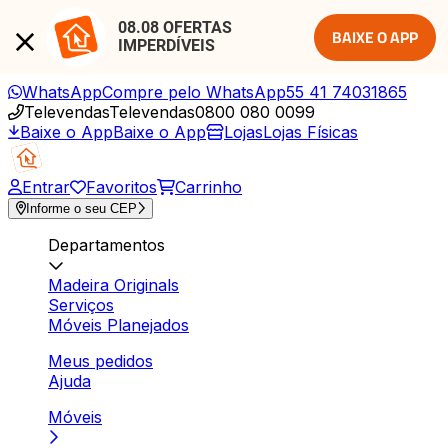
08.08 OFERTAS 
BAIXE O APP
IMPERDÍVEIS
WhatsApp
Compre pelo WhatsApp
55 41 74031865
Televendas
Televendas
0800 080 0099
Baixe o App
Baixe o App
Lojas
Lojas Físicas
Entrar
Favoritos
Carrinho
Informe o seu CEP
Departamentos
Madeira Originals
Serviços
Móveis Planejados
Meus pedidos
Ajuda
Móveis