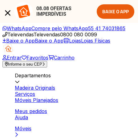
08.08 OFERTAS 
BAIXE O APP
IMPERDÍVEIS
WhatsApp
Compre pelo WhatsApp
55 41 74031865
Televendas
Televendas
0800 080 0099
Baixe o App
Baixe o App
Lojas
Lojas Físicas
Entrar
Favoritos
Carrinho
Informe o seu CEP
Departamentos
Madeira Originals
Serviços
Móveis Planejados
Meus pedidos
Ajuda
Móveis