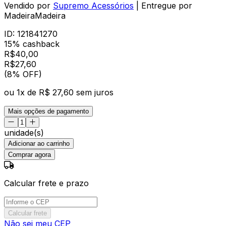
Vendido por
Supremo Acessórios
| Entregue por
MadeiraMadeira
ID:
121841270
15% cashback
R$
40,00
R$
27
,
60
(8% OFF)
ou
1
x de
R$ 27,60
sem juros
Mais opções de pagamento
unidade(s)
Adicionar ao carrinho
Comprar agora
Calcular frete e prazo
Calcular frete
Não sei meu CEP