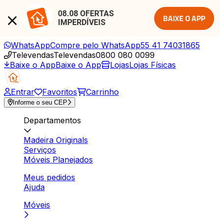
08.08 OFERTAS 
BAIXE O APP
IMPERDÍVEIS
WhatsApp
Compre pelo WhatsApp
55 41 74031865
Televendas
Televendas
0800 080 0099
Baixe o App
Baixe o App
Lojas
Lojas Físicas
Entrar
Favoritos
Carrinho
Informe o seu CEP
Departamentos
Madeira Originals
Serviços
Móveis Planejados
Meus pedidos
Ajuda
Móveis