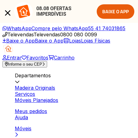
08.08 OFERTAS 
BAIXE O APP
IMPERDÍVEIS
WhatsApp
Compre pelo WhatsApp
55 41 74031865
Televendas
Televendas
0800 080 0099
Baixe o App
Baixe o App
Lojas
Lojas Físicas
Entrar
Favoritos
Carrinho
Informe o seu CEP
Departamentos
Madeira Originals
Serviços
Móveis Planejados
Meus pedidos
Ajuda
Móveis