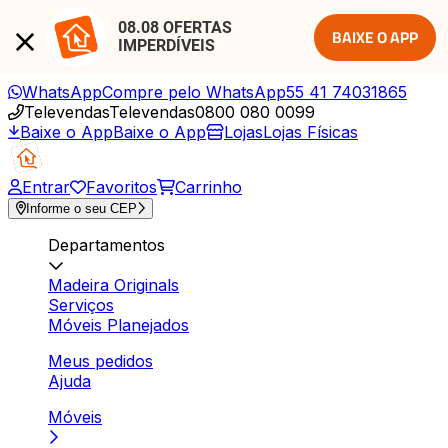
08.08 OFERTAS 
BAIXE O APP
IMPERDÍVEIS
WhatsApp
Compre pelo WhatsApp
55 41 74031865
Televendas
Televendas
0800 080 0099
Baixe o App
Baixe o App
Lojas
Lojas Físicas
Entrar
Favoritos
Carrinho
Informe o seu CEP
Departamentos
Madeira Originals
Serviços
Móveis Planejados
Meus pedidos
Ajuda
Móveis