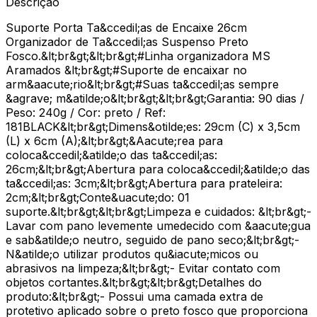
Descrição
Suporte Porta Ta&ccedil;as de Encaixe 26cm
Organizador de Ta&ccedil;as Suspenso Preto
Fosco.&lt;br&gt;&lt;br&gt;#Linha organizadora MS
Aramados &lt;br&gt;#Suporte de encaixar no
arm&aacute;rio&lt;br&gt;#Suas ta&ccedil;as sempre
&agrave; m&atilde;o&lt;br&gt;&lt;br&gt;Garantia: 90 dias /
Peso: 240g / Cor: preto / Ref:
181BLACK&lt;br&gt;Dimens&otilde;es: 29cm (C) x 3,5cm
(L) x 6cm (A);&lt;br&gt;&Aacute;rea para
coloca&ccedil;&atilde;o das ta&ccedil;as:
26cm;&lt;br&gt;Abertura para coloca&ccedil;&atilde;o das
ta&ccedil;as: 3cm;&lt;br&gt;Abertura para prateleira:
2cm;&lt;br&gt;Conte&uacute;do: 01
suporte.&lt;br&gt;&lt;br&gt;Limpeza e cuidados: &lt;br&gt;-
Lavar com pano levemente umedecido com &aacute;gua
e sab&atilde;o neutro, seguido de pano seco;&lt;br&gt;-
N&atilde;o utilizar produtos qu&iacute;micos ou
abrasivos na limpeza;&lt;br&gt;- Evitar contato com
objetos cortantes.&lt;br&gt;&lt;br&gt;Detalhes do
produto:&lt;br&gt;- Possui uma camada extra de
protetivo aplicado sobre o preto fosco que proporciona