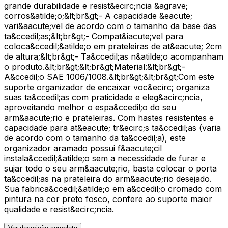
grande durabilidade e resist&ecirc;ncia &agrave;
corros&atilde;o;&lt;br&gt;- A capacidade &eacute;
vari&aacute;vel de acordo com o tamanho da base das
ta&ccedil;as;&lt;br&gt;- Compat&iacute;vel para
coloca&ccedil;&atilde;o em prateleiras de at&eacute; 2cm
de altura;&lt;br&gt;- Ta&ccedil;as n&atilde;o acompanham
o produto.&lt;br&gt;&lt;br&gt;Material:&lt;br&gt;-
A&ccedil;o SAE 1006/1008.&lt;br&gt;&lt;br&gt;Com este
suporte organizador de encaixar voc&ecirc; organiza
suas ta&ccedil;as com praticidade e eleg&acirc;ncia,
aproveitando melhor o espa&ccedil;o do seu
arm&aacute;rio e prateleiras. Com hastes resistentes e
capacidade para at&eacute; tr&ecirc;s ta&ccedil;as (varia
de acordo com o tamanho da ta&ccedil;a), este
organizador aramado possui f&aacute;cil
instala&ccedil;&atilde;o sem a necessidade de furar e
sujar todo o seu arm&aacute;rio, basta colocar o porta
ta&ccedil;as na prateleira do arm&aacute;rio desejado.
Sua fabrica&ccedil;&atilde;o em a&ccedil;o cromado com
pintura na cor preto fosco, confere ao suporte maior
qualidade e resist&ecirc;ncia.