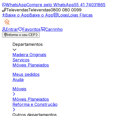
WhatsApp
Compre pelo WhatsApp
55 41 74031865
Televendas
Televendas
0800 080 0099
Baixe o App
Baixe o App
Lojas
Lojas Físicas
Entrar
Favoritos
Carrinho
Informe o seu CEP
Departamentos
Madeira Originals
Serviços
Móveis Planejados
Meus pedidos
Ajuda
Móveis
Móveis Planejados
Reforma e Construção
Outros departamentos