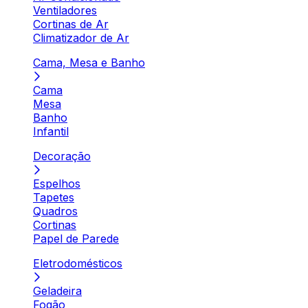
Ventiladores
Cortinas de Ar
Climatizador de Ar
Cama, Mesa e Banho
Cama
Mesa
Banho
Infantil
Decoração
Espelhos
Tapetes
Quadros
Cortinas
Papel de Parede
Eletrodomésticos
Geladeira
Fogão