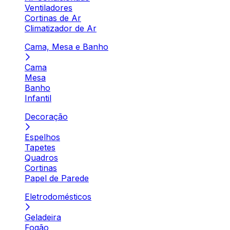
Ventiladores
Cortinas de Ar
Climatizador de Ar
Cama, Mesa e Banho
Cama
Mesa
Banho
Infantil
Decoração
Espelhos
Tapetes
Quadros
Cortinas
Papel de Parede
Eletrodomésticos
Geladeira
Fogão