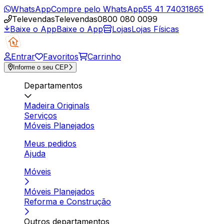
WhatsApp
Compre pelo WhatsApp
55 41 74031865
Televendas
Televendas
0800 080 0099
Baixe o App
Baixe o App
Lojas
Lojas Físicas
Entrar
Favoritos
Carrinho
Informe o seu CEP
Departamentos
Madeira Originals
Serviços
Móveis Planejados
Meus pedidos
Ajuda
Móveis
Móveis Planejados
Reforma e Construção
Outros departamentos