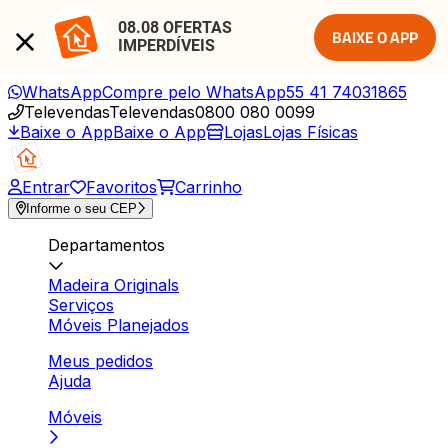
08.08 OFERTAS 
BAIXE O APP
IMPERDÍVEIS
WhatsApp
Compre pelo WhatsApp
55 41 74031865
Televendas
Televendas
0800 080 0099
Baixe o App
Baixe o App
Lojas
Lojas Físicas
Entrar
Favoritos
Carrinho
Informe o seu CEP
Departamentos
Madeira Originals
Serviços
Móveis Planejados
Meus pedidos
Ajuda
Móveis