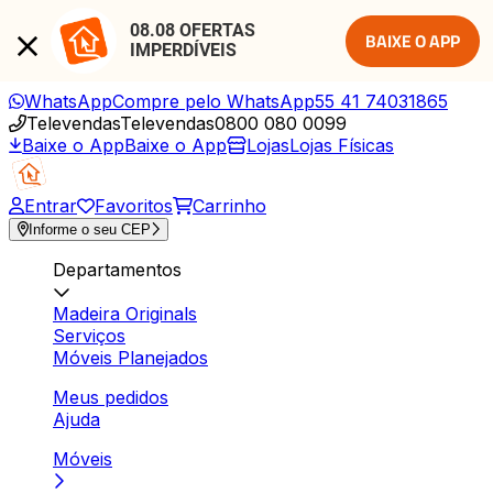
08.08 OFERTAS 
BAIXE O APP
IMPERDÍVEIS
WhatsApp
Compre pelo WhatsApp
55 41 74031865
Televendas
Televendas
0800 080 0099
Baixe o App
Baixe o App
Lojas
Lojas Físicas
Entrar
Favoritos
Carrinho
Informe o seu CEP
Departamentos
Madeira Originals
Serviços
Móveis Planejados
Meus pedidos
Ajuda
Móveis