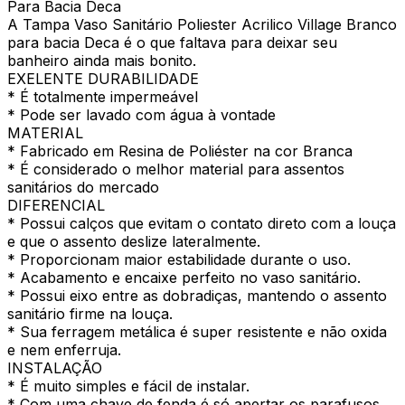
Para Bacia Deca
A Tampa Vaso Sanitário Poliester Acrilico Village Branco
para bacia Deca é o que faltava para deixar seu
banheiro ainda mais bonito.
EXELENTE DURABILIDADE
* É totalmente impermeável
* Pode ser lavado com água à vontade
MATERIAL
* Fabricado em Resina de Poliéster na cor Branca
* É considerado o melhor material para assentos
sanitários do mercado
DIFERENCIAL
* Possui calços que evitam o contato direto com a louça
e que o assento deslize lateralmente.
* Proporcionam maior estabilidade durante o uso.
* Acabamento e encaixe perfeito no vaso sanitário.
* Possui eixo entre as dobradiças, mantendo o assento
sanitário firme na louça.
* Sua ferragem metálica é super resistente e não oxida
e nem enferruja.
INSTALAÇÃO
* É muito simples e fácil de instalar.
* Com uma chave de fenda é só apertar os parafusos