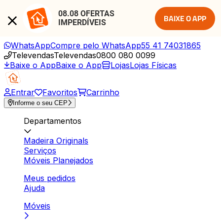
08.08 OFERTAS 
BAIXE O APP
IMPERDÍVEIS
WhatsApp
Compre pelo WhatsApp
55 41 74031865
Televendas
Televendas
0800 080 0099
Baixe o App
Baixe o App
Lojas
Lojas Físicas
Entrar
Favoritos
Carrinho
Informe o seu CEP
Departamentos
Madeira Originals
Serviços
Móveis Planejados
Meus pedidos
Ajuda
Móveis