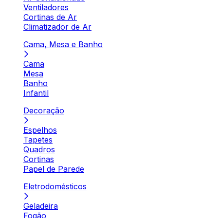
Ventiladores
Cortinas de Ar
Climatizador de Ar
Cama, Mesa e Banho
Cama
Mesa
Banho
Infantil
Decoração
Espelhos
Tapetes
Quadros
Cortinas
Papel de Parede
Eletrodomésticos
Geladeira
Fogão