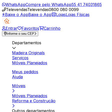
WhatsApp
Compre pelo WhatsApp
55 41 74031865
Televendas
Televendas
0800 080 0099
Baixe o App
Baixe o App
Lojas
Lojas Físicas
Entrar
Favoritos
Carrinho
Informe o seu CEP
Departamentos
Madeira Originals
Serviços
Móveis Planejados
Meus pedidos
Ajuda
Móveis
Móveis Planejados
Reforma e Construção
Outros departamentos