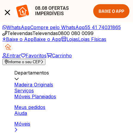
08.08 OFERTAS 
BAIXE O APP
IMPERDÍVEIS
WhatsApp
Compre pelo WhatsApp
55 41 74031865
Televendas
Televendas
0800 080 0099
Baixe o App
Baixe o App
Lojas
Lojas Físicas
Entrar
Favoritos
Carrinho
Informe o seu CEP
Departamentos
Madeira Originals
Serviços
Móveis Planejados
Meus pedidos
Ajuda
Móveis