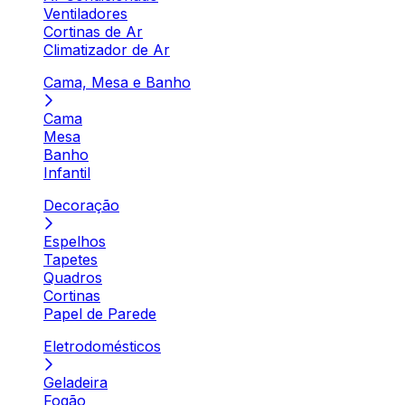
Ventiladores
Cortinas de Ar
Climatizador de Ar
Cama, Mesa e Banho
Cama
Mesa
Banho
Infantil
Decoração
Espelhos
Tapetes
Quadros
Cortinas
Papel de Parede
Eletrodomésticos
Geladeira
Fogão