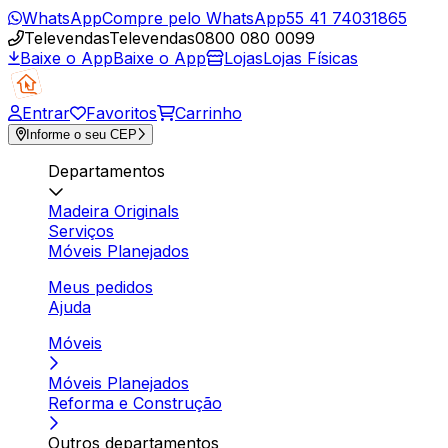
WhatsApp
Compre pelo WhatsApp
55 41 74031865
Televendas
Televendas
0800 080 0099
Baixe o App
Baixe o App
Lojas
Lojas Físicas
Entrar
Favoritos
Carrinho
Informe o seu CEP
Departamentos
Madeira Originals
Serviços
Móveis Planejados
Meus pedidos
Ajuda
Móveis
Móveis Planejados
Reforma e Construção
Outros departamentos