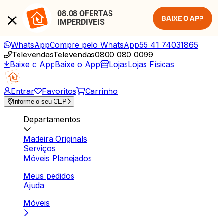
08.08 OFERTAS 
BAIXE O APP
IMPERDÍVEIS
WhatsApp
Compre pelo WhatsApp
55 41 74031865
Televendas
Televendas
0800 080 0099
Baixe o App
Baixe o App
Lojas
Lojas Físicas
Entrar
Favoritos
Carrinho
Informe o seu CEP
Departamentos
Madeira Originals
Serviços
Móveis Planejados
Meus pedidos
Ajuda
Móveis