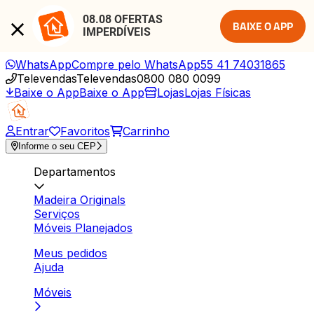
08.08 OFERTAS 
BAIXE O APP
IMPERDÍVEIS
WhatsApp
Compre pelo WhatsApp
55 41 74031865
Televendas
Televendas
0800 080 0099
Baixe o App
Baixe o App
Lojas
Lojas Físicas
Entrar
Favoritos
Carrinho
Informe o seu CEP
Departamentos
Madeira Originals
Serviços
Móveis Planejados
Meus pedidos
Ajuda
Móveis