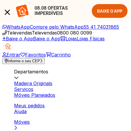
08.08 OFERTAS 
BAIXE O APP
IMPERDÍVEIS
WhatsApp
Compre pelo WhatsApp
55 41 74031865
Televendas
Televendas
0800 080 0099
Baixe o App
Baixe o App
Lojas
Lojas Físicas
Entrar
Favoritos
Carrinho
Informe o seu CEP
Departamentos
Madeira Originals
Serviços
Móveis Planejados
Meus pedidos
Ajuda
Móveis