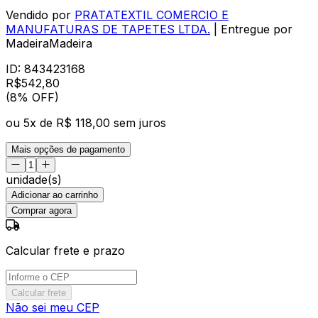
Vendido por
PRATATEXTIL COMERCIO E
MANUFATURAS DE TAPETES LTDA.
| Entregue por
MadeiraMadeira
ID:
843423168
R$
542
,
80
(8% OFF)
ou
5
x de
R$ 118,00
sem juros
Mais opções de pagamento
unidade(s)
Adicionar ao carrinho
Comprar agora
Calcular frete e prazo
Calcular frete
Não sei meu CEP