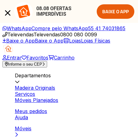
08.08 OFERTAS 
BAIXE O APP
IMPERDÍVEIS
WhatsApp
Compre pelo WhatsApp
55 41 74031865
Televendas
Televendas
0800 080 0099
Baixe o App
Baixe o App
Lojas
Lojas Físicas
Entrar
Favoritos
Carrinho
Informe o seu CEP
Departamentos
Madeira Originals
Serviços
Móveis Planejados
Meus pedidos
Ajuda
Móveis