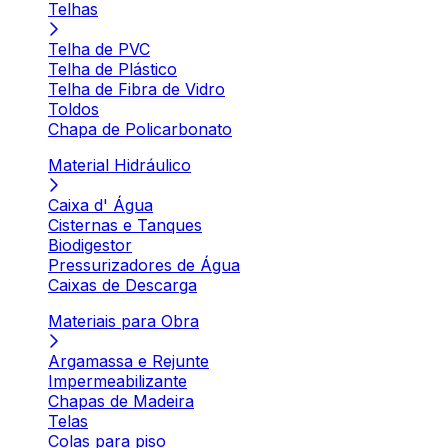
Telhas
Telha de PVC
Telha de Plástico
Telha de Fibra de Vidro
Toldos
Chapa de Policarbonato
Material Hidráulico
Caixa d' Água
Cisternas e Tanques
Biodigestor
Pressurizadores de Água
Caixas de Descarga
Materiais para Obra
Argamassa e Rejunte
Impermeabilizante
Chapas de Madeira
Telas
Colas para piso