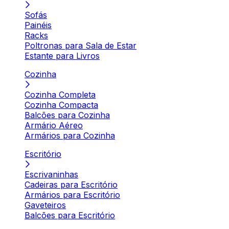
Sofás
Painéis
Racks
Poltronas para Sala de Estar
Estante para Livros
Cozinha
Cozinha Completa
Cozinha Compacta
Balcões para Cozinha
Armário Aéreo
Armários para Cozinha
Escritório
Escrivaninhas
Cadeiras para Escritório
Armários para Escritório
Gaveteiros
Balcões para Escritório