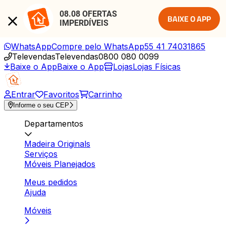
08.08 OFERTAS 
BAIXE O APP
IMPERDÍVEIS
WhatsApp
Compre pelo WhatsApp
55 41 74031865
Televendas
Televendas
0800 080 0099
Baixe o App
Baixe o App
Lojas
Lojas Físicas
Entrar
Favoritos
Carrinho
Informe o seu CEP
Departamentos
Madeira Originals
Serviços
Móveis Planejados
Meus pedidos
Ajuda
Móveis