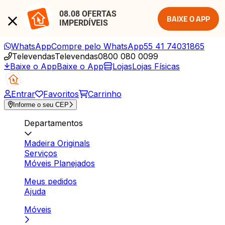
08.08 OFERTAS 
BAIXE O APP
IMPERDÍVEIS
WhatsApp
Compre pelo WhatsApp
55 41 74031865
Televendas
Televendas
0800 080 0099
Baixe o App
Baixe o App
Lojas
Lojas Físicas
Entrar
Favoritos
Carrinho
Informe o seu CEP
Departamentos
Madeira Originals
Serviços
Móveis Planejados
Meus pedidos
Ajuda
Móveis