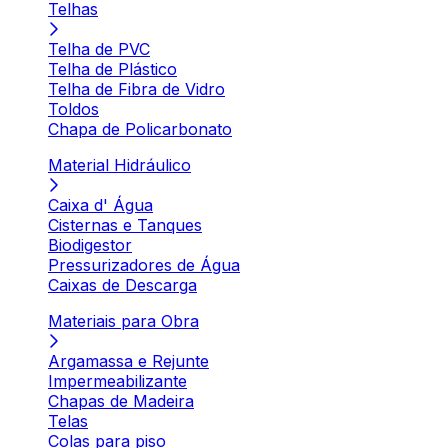
Telhas
Telha de PVC
Telha de Plástico
Telha de Fibra de Vidro
Toldos
Chapa de Policarbonato
Material Hidráulico
Caixa d' Água
Cisternas e Tanques
Biodigestor
Pressurizadores de Água
Caixas de Descarga
Materiais para Obra
Argamassa e Rejunte
Impermeabilizante
Chapas de Madeira
Telas
Colas para piso