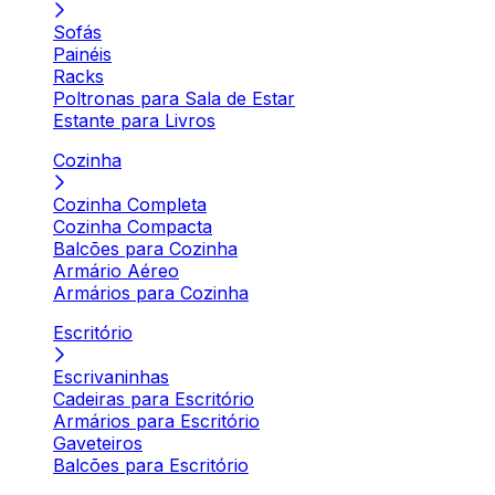
Sofás
Painéis
Racks
Poltronas para Sala de Estar
Estante para Livros
Cozinha
Cozinha Completa
Cozinha Compacta
Balcões para Cozinha
Armário Aéreo
Armários para Cozinha
Escritório
Escrivaninhas
Cadeiras para Escritório
Armários para Escritório
Gaveteiros
Balcões para Escritório