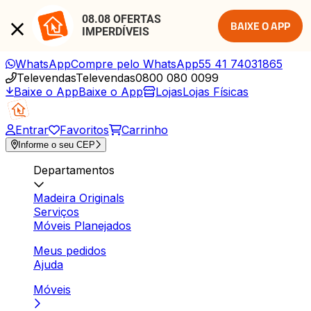
08.08 OFERTAS 
BAIXE O APP
IMPERDÍVEIS
WhatsApp
Compre pelo WhatsApp
55 41 74031865
Televendas
Televendas
0800 080 0099
Baixe o App
Baixe o App
Lojas
Lojas Físicas
Entrar
Favoritos
Carrinho
Informe o seu CEP
Departamentos
Madeira Originals
Serviços
Móveis Planejados
Meus pedidos
Ajuda
Móveis