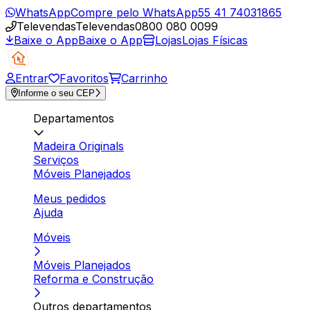
WhatsApp
Compre pelo WhatsApp
55 41 74031865
Televendas
Televendas
0800 080 0099
Baixe o App
Baixe o App
Lojas
Lojas Físicas
Entrar
Favoritos
Carrinho
Informe o seu CEP
Departamentos
Madeira Originals
Serviços
Móveis Planejados
Meus pedidos
Ajuda
Móveis
Móveis Planejados
Reforma e Construção
Outros departamentos