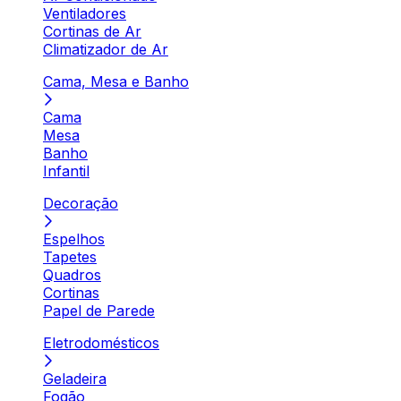
Ventiladores
Cortinas de Ar
Climatizador de Ar
Cama, Mesa e Banho
Cama
Mesa
Banho
Infantil
Decoração
Espelhos
Tapetes
Quadros
Cortinas
Papel de Parede
Eletrodomésticos
Geladeira
Fogão