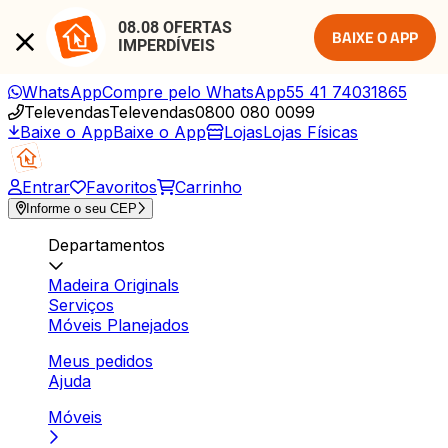
08.08 OFERTAS 
BAIXE O APP
IMPERDÍVEIS
WhatsApp
Compre pelo WhatsApp
55 41 74031865
Televendas
Televendas
0800 080 0099
Baixe o App
Baixe o App
Lojas
Lojas Físicas
Entrar
Favoritos
Carrinho
Informe o seu CEP
Departamentos
Madeira Originals
Serviços
Móveis Planejados
Meus pedidos
Ajuda
Móveis