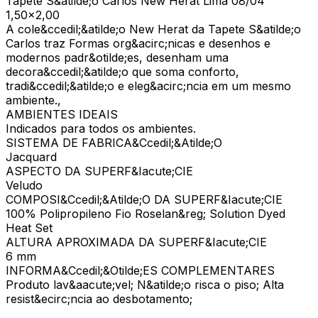
Tapete S&atilde;o Carlos New Herat Lima 08/04
1,50x2,00
A cole&ccedil;&atilde;o New Herat da Tapete S&atilde;o
Carlos traz Formas org&acirc;nicas e desenhos e
modernos padr&otilde;es, desenham uma
decora&ccedil;&atilde;o que soma conforto,
tradi&ccedil;&atilde;o e eleg&acirc;ncia em um mesmo
ambiente.,
AMBIENTES IDEAIS
Indicados para todos os ambientes.
SISTEMA DE FABRICA&Ccedil;&Atilde;O
Jacquard
ASPECTO DA SUPERF&Iacute;CIE
Veludo
COMPOSI&Ccedil;&Atilde;O DA SUPERF&Iacute;CIE
100% Polipropileno Fio Roselan&reg; Solution Dyed
Heat Set
ALTURA APROXIMADA DA SUPERF&Iacute;CIE
6 mm
INFORMA&Ccedil;&Otilde;ES COMPLEMENTARES
Produto lav&aacute;vel; N&atilde;o risca o piso; Alta
resist&ecirc;ncia ao desbotamento;