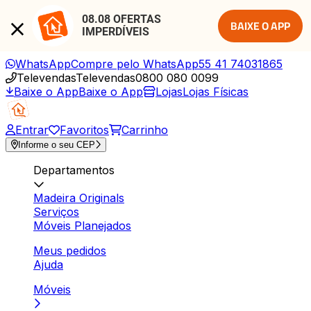
08.08 OFERTAS 
BAIXE O APP
IMPERDÍVEIS
WhatsApp
Compre pelo WhatsApp
55 41 74031865
Televendas
Televendas
0800 080 0099
Baixe o App
Baixe o App
Lojas
Lojas Físicas
Entrar
Favoritos
Carrinho
Informe o seu CEP
Departamentos
Madeira Originals
Serviços
Móveis Planejados
Meus pedidos
Ajuda
Móveis