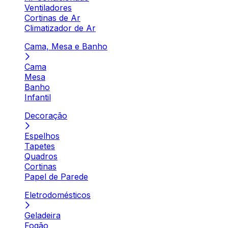
Ventiladores
Cortinas de Ar
Climatizador de Ar
Cama, Mesa e Banho
Cama
Mesa
Banho
Infantil
Decoração
Espelhos
Tapetes
Quadros
Cortinas
Papel de Parede
Eletrodomésticos
Geladeira
Fogão