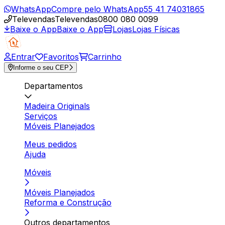
WhatsApp
Compre pelo WhatsApp
55 41 74031865
Televendas
Televendas
0800 080 0099
Baixe o App
Baixe o App
Lojas
Lojas Físicas
Entrar
Favoritos
Carrinho
Informe o seu CEP
Departamentos
Madeira Originals
Serviços
Móveis Planejados
Meus pedidos
Ajuda
Móveis
Móveis Planejados
Reforma e Construção
Outros departamentos