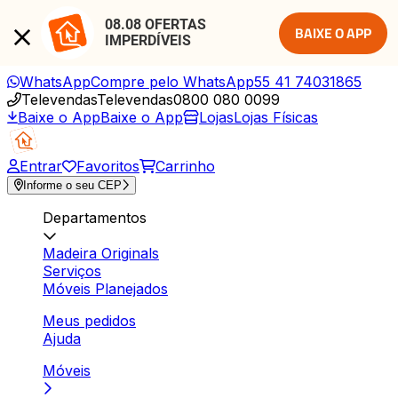
08.08 OFERTAS 
BAIXE O APP
IMPERDÍVEIS
WhatsApp
Compre pelo WhatsApp
55 41 74031865
Televendas
Televendas
0800 080 0099
Baixe o App
Baixe o App
Lojas
Lojas Físicas
Entrar
Favoritos
Carrinho
Informe o seu CEP
Departamentos
Madeira Originals
Serviços
Móveis Planejados
Meus pedidos
Ajuda
Móveis