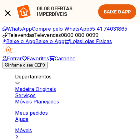
08.08 OFERTAS 
BAIXE O APP
IMPERDÍVEIS
WhatsApp
Compre pelo WhatsApp
55 41 74031865
Televendas
Televendas
0800 080 0099
Baixe o App
Baixe o App
Lojas
Lojas Físicas
Entrar
Favoritos
Carrinho
Informe o seu CEP
Departamentos
Madeira Originals
Serviços
Móveis Planejados
Meus pedidos
Ajuda
Móveis