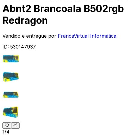
Abnt2 Brancoala B502rgb
Redragon
Vendido e entregue por
FrancaVirtual Informática
ID:
530147937
1/4