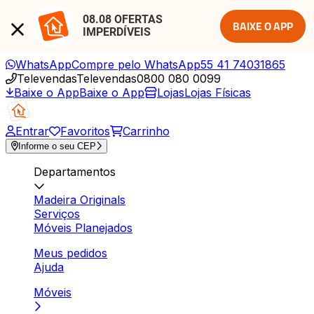
08.08 OFERTAS 
BAIXE O APP
IMPERDÍVEIS
WhatsApp
Compre pelo WhatsApp
55 41 74031865
Televendas
Televendas
0800 080 0099
Baixe o App
Baixe o App
Lojas
Lojas Físicas
Entrar
Favoritos
Carrinho
Informe o seu CEP
Departamentos
Madeira Originals
Serviços
Móveis Planejados
Meus pedidos
Ajuda
Móveis