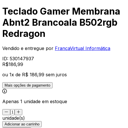
Teclado Gamer Membrana
Abnt2 Brancoala B502rgb
Redragon
Vendido e entregue por
FrancaVirtual Informática
ID:
530147937
R$
186
,
99
ou
1
x de
R$ 186,99
sem juros
Mais opções de pagamento
Apenas 1 unidade em estoque
unidade(s)
Adicionar ao carrinho