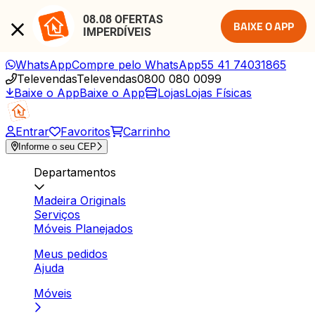
08.08 OFERTAS 
BAIXE O APP
IMPERDÍVEIS
WhatsApp
Compre pelo WhatsApp
55 41 74031865
Televendas
Televendas
0800 080 0099
Baixe o App
Baixe o App
Lojas
Lojas Físicas
Entrar
Favoritos
Carrinho
Informe o seu CEP
Departamentos
Madeira Originals
Serviços
Móveis Planejados
Meus pedidos
Ajuda
Móveis