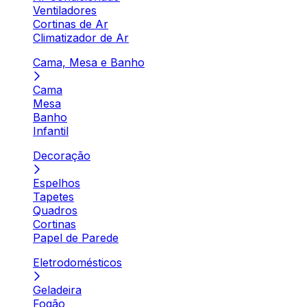
Ventiladores
Cortinas de Ar
Climatizador de Ar
Cama, Mesa e Banho
Cama
Mesa
Banho
Infantil
Decoração
Espelhos
Tapetes
Quadros
Cortinas
Papel de Parede
Eletrodomésticos
Geladeira
Fogão