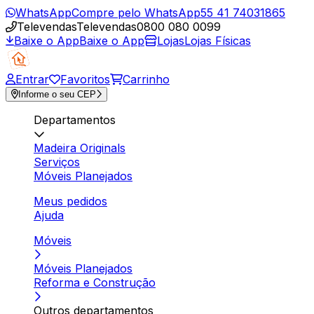
WhatsApp
Compre pelo WhatsApp
55 41 74031865
Televendas
Televendas
0800 080 0099
Baixe o App
Baixe o App
Lojas
Lojas Físicas
Entrar
Favoritos
Carrinho
Informe o seu CEP
Departamentos
Madeira Originals
Serviços
Móveis Planejados
Meus pedidos
Ajuda
Móveis
Móveis Planejados
Reforma e Construção
Outros departamentos