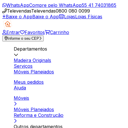
WhatsApp
Compre pelo WhatsApp
55 41 74031865
Televendas
Televendas
0800 080 0099
Baixe o App
Baixe o App
Lojas
Lojas Físicas
Entrar
Favoritos
Carrinho
Informe o seu CEP
Departamentos
Madeira Originals
Serviços
Móveis Planejados
Meus pedidos
Ajuda
Móveis
Móveis Planejados
Reforma e Construção
Outros departamentos