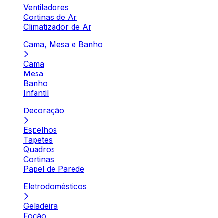
Ventiladores
Cortinas de Ar
Climatizador de Ar
Cama, Mesa e Banho
Cama
Mesa
Banho
Infantil
Decoração
Espelhos
Tapetes
Quadros
Cortinas
Papel de Parede
Eletrodomésticos
Geladeira
Fogão