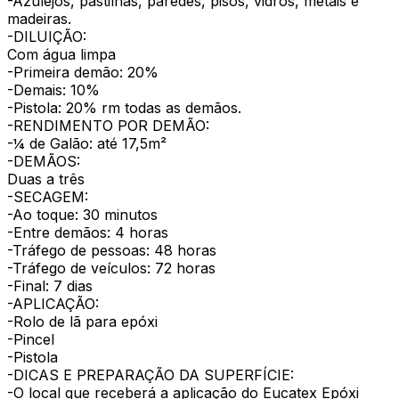
-Azulejos, pastilhas, paredes, pisos, vidros, metais e
madeiras.
-DILUIÇÃO:
Com água limpa
-Primeira demão: 20%
-Demais: 10%
-Pistola: 20% rm todas as demãos.
-RENDIMENTO POR DEMÃO:
-¼ de Galão: até 17,5m²
-DEMÃOS:
Duas a três
-SECAGEM:
-Ao toque: 30 minutos
-Entre demãos: 4 horas
-Tráfego de pessoas: 48 horas
-Tráfego de veículos: 72 horas
-Final: 7 dias
-APLICAÇÃO:
-Rolo de lã para epóxi
-Pincel
-Pistola
-DICAS E PREPARAÇÃO DA SUPERFÍCIE:
-O local que receberá a aplicação do Eucatex Epóxi