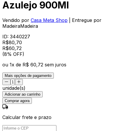
Azulejo 900Ml
Vendido por
Casa Meta Shop
| Entregue por
MadeiraMadeira
ID:
3440227
R$
80,70
R$
60
,
72
(8% OFF)
ou
1
x de
R$ 60,72
sem juros
Mais opções de pagamento
unidade(s)
Adicionar ao carrinho
Comprar agora
Calcular frete e prazo