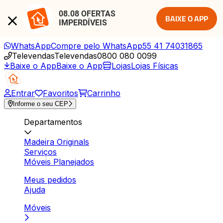
08.08 OFERTAS 
BAIXE O APP
IMPERDÍVEIS
WhatsApp
Compre pelo WhatsApp
55 41 74031865
Televendas
Televendas
0800 080 0099
Baixe o App
Baixe o App
Lojas
Lojas Físicas
Entrar
Favoritos
Carrinho
Informe o seu CEP
Departamentos
Madeira Originals
Serviços
Móveis Planejados
Meus pedidos
Ajuda
Móveis