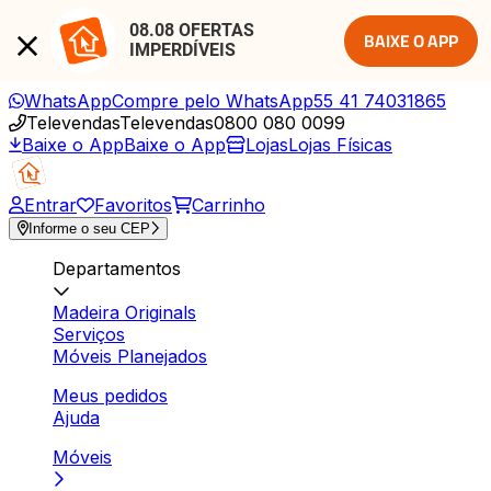
08.08 OFERTAS 
BAIXE O APP
IMPERDÍVEIS
WhatsApp
Compre pelo WhatsApp
55 41 74031865
Televendas
Televendas
0800 080 0099
Baixe o App
Baixe o App
Lojas
Lojas Físicas
Entrar
Favoritos
Carrinho
Informe o seu CEP
Departamentos
Madeira Originals
Serviços
Móveis Planejados
Meus pedidos
Ajuda
Móveis