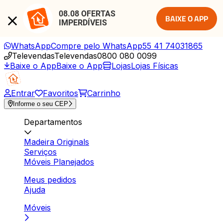
08.08 OFERTAS 
BAIXE O APP
IMPERDÍVEIS
WhatsApp
Compre pelo WhatsApp
55 41 74031865
Televendas
Televendas
0800 080 0099
Baixe o App
Baixe o App
Lojas
Lojas Físicas
Entrar
Favoritos
Carrinho
Informe o seu CEP
Departamentos
Madeira Originals
Serviços
Móveis Planejados
Meus pedidos
Ajuda
Móveis