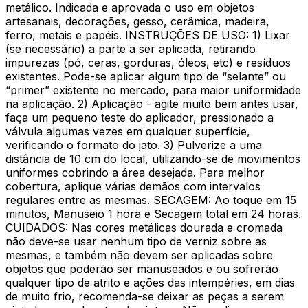
metálico. Indicada e aprovada o uso em objetos
artesanais, decorações, gesso, cerâmica, madeira,
ferro, metais e papéis. INSTRUÇÕES DE USO: 1) Lixar
(se necessário) a parte a ser aplicada, retirando
impurezas (pó, ceras, gorduras, óleos, etc) e resíduos
existentes. Pode-se aplicar algum tipo de “selante” ou
“primer” existente no mercado, para maior uniformidade
na aplicação. 2) Aplicação - agite muito bem antes usar,
faça um pequeno teste do aplicador, pressionado a
válvula algumas vezes em qualquer superfície,
verificando o formato do jato. 3) Pulverize a uma
distância de 10 cm do local, utilizando-se de movimentos
uniformes cobrindo a área desejada. Para melhor
cobertura, aplique várias demãos com intervalos
regulares entre as mesmas. SECAGEM: Ao toque em 15
minutos, Manuseio 1 hora e Secagem total em 24 horas.
CUIDADOS: Nas cores metálicas dourada e cromada
não deve-se usar nenhum tipo de verniz sobre as
mesmas, e também não devem ser aplicadas sobre
objetos que poderão ser manuseados e ou sofrerão
qualquer tipo de atrito e ações das intempéries, em dias
de muito frio, recomenda-se deixar as peças a serem