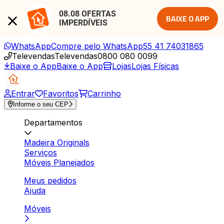
08.08 OFERTAS 
BAIXE O APP
IMPERDÍVEIS
WhatsApp
Compre pelo WhatsApp
55 41 74031865
Televendas
Televendas
0800 080 0099
Baixe o App
Baixe o App
Lojas
Lojas Físicas
Entrar
Favoritos
Carrinho
Informe o seu CEP
Departamentos
Madeira Originals
Serviços
Móveis Planejados
Meus pedidos
Ajuda
Móveis