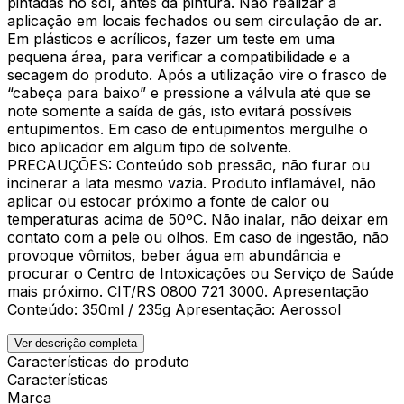
pintadas no sol, antes da pintura. Não realizar a
aplicação em locais fechados ou sem circulação de ar.
Em plásticos e acrílicos, fazer um teste em uma
pequena área, para verificar a compatibilidade e a
secagem do produto. Após a utilização vire o frasco de
“cabeça para baixo” e pressione a válvula até que se
note somente a saída de gás, isto evitará possíveis
entupimentos. Em caso de entupimentos mergulhe o
bico aplicador em algum tipo de solvente.
PRECAUÇÕES: Conteúdo sob pressão, não furar ou
incinerar a lata mesmo vazia. Produto inflamável, não
aplicar ou estocar próximo a fonte de calor ou
temperaturas acima de 50ºC. Não inalar, não deixar em
contato com a pele ou olhos. Em caso de ingestão, não
provoque vômitos, beber água em abundância e
procurar o Centro de Intoxicações ou Serviço de Saúde
mais próximo. CIT/RS 0800 721 3000. Apresentação
Conteúdo: 350ml / 235g Apresentação: Aerossol
Ver descrição completa
Características do produto
Características
Marca