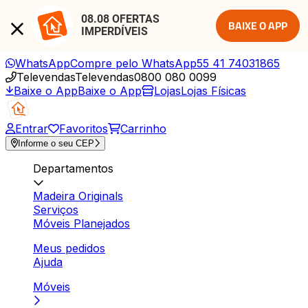
08.08 OFERTAS 
BAIXE O APP
IMPERDÍVEIS
WhatsApp
Compre pelo WhatsApp
55 41 74031865
Televendas
Televendas
0800 080 0099
Baixe o App
Baixe o App
Lojas
Lojas Físicas
Entrar
Favoritos
Carrinho
Informe o seu CEP
Departamentos
Madeira Originals
Serviços
Móveis Planejados
Meus pedidos
Ajuda
Móveis