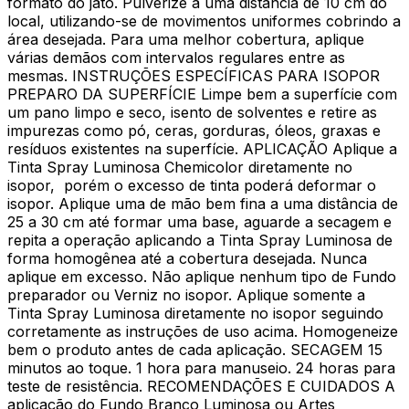
formato do jato. Pulverize a uma distância de 10 cm do
local, utilizando-se de movimentos uniformes cobrindo a
área desejada. Para uma melhor cobertura, aplique
várias demãos com intervalos regulares entre as
mesmas. INSTRUÇÕES ESPECÍFICAS PARA ISOPOR
PREPARO DA SUPERFÍCIE Limpe bem a superfície com
um pano limpo e seco, isento de solventes e retire as
impurezas como pó, ceras, gorduras, óleos, graxas e
resíduos existentes na superfície. APLICAÇÃO Aplique a
Tinta Spray Luminosa Chemicolor diretamente no
isopor, porém o excesso de tinta poderá deformar o
isopor. Aplique uma de mão bem fina a uma distância de
25 a 30 cm até formar uma base, aguarde a secagem e
repita a operação aplicando a Tinta Spray Luminosa de
forma homogênea até a cobertura desejada. Nunca
aplique em excesso. Não aplique nenhum tipo de Fundo
preparador ou Verniz no isopor. Aplique somente a
Tinta Spray Luminosa diretamente no isopor seguindo
corretamente as instruções de uso acima. Homogeneize
bem o produto antes de cada aplicação. SECAGEM 15
minutos ao toque. 1 hora para manuseio. 24 horas para
teste de resistência. RECOMENDAÇÕES E CUIDADOS A
aplicação do Fundo Branco Luminosa ou Artes