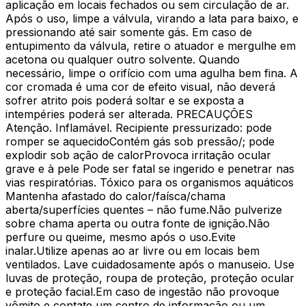
aplicação em locais fechados ou sem circulação de ar.
Após o uso, limpe a válvula, virando a lata para baixo, e
pressionando até sair somente gás. Em caso de
entupimento da válvula, retire o atuador e mergulhe em
acetona ou qualquer outro solvente. Quando
necessário, limpe o orifício com uma agulha bem fina. A
cor cromada é uma cor de efeito visual, não deverá
sofrer atrito pois poderá soltar e se exposta a
intempéries poderá ser alterada. PRECAUÇÕES
Atenção. Inflamável. Recipiente pressurizado: pode
romper se aquecidoContém gás sob pressão/; pode
explodir sob ação de calorProvoca irritação ocular
grave e à pele Pode ser fatal se ingerido e penetrar nas
vias respiratórias. Tóxico para os organismos aquáticos
Mantenha afastado do calor/faísca/chama
aberta/superfícies quentes – não fume.Não pulverize
sobre chama aperta ou outra fonte de ignição.Não
perfure ou queime, mesmo após o uso.Evite
inalar.Utilize apenas ao ar livre ou em locais bem
ventilados. Lave cuidadosamente após o manuseio. Use
luvas de proteção, roupa de proteção, proteção ocular
e proteção facial.Em caso de ingestão não provoque
vômito e contate um centro de informação ou um