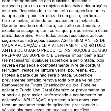
com componentes de alta qualidade, indicada e
aprovada para uso em objetos artesanais e decorações
internas. Respeitando o tratamento da superfície antes
da aplicação, pode ser utilizada em gesso, cerâmica,
ferro e metais, obtendo um acabamento metalizado.
Garante uma boa cobertura, com alto rendimento e
excelente secagem, com cores que proporcionam ótimo
efeito decorativo. Para todos esses resultados aplique
seguindo as instruções abaixo. AGITE BEM ANTES DE
CADA APLICAÇÃO / LEIA ATENTAMENTE O RÓTULO
ANTES DE USAR O PRODUTO. INSTRUÇÕES DE USO
PREPARO DA SUPERFÍCIE Deve-se limpar bem e lixar
(se necessário) qualquer superfície a ser pintada, pois
deverá estar seca e completamente livre de gordura,
ferrugem, restos de pintura velha, pó, resina, etc.
Proteja a parte que não será pintada. Superfície
previamente pintada: remova toda pintura velha com
Removedor de Tintas Chemicolor ou lixa. Pode-se
aplicar o Fundo Uso Geral Chemicolor previamente na
superfície para maior uniformidade e acabamento na
aplicação. APLICAÇÃO Agite bem a lata antes usar,
faça um pequeno teste do aplicador, pressionado a
válvula algumas vezes em qualquer superfície,