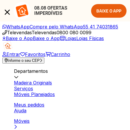
08.08 OFERTAS 
BAIXE O APP
IMPERDÍVEIS
WhatsApp
Compre pelo WhatsApp
55 41 74031865
Televendas
Televendas
0800 080 0099
Baixe o App
Baixe o App
Lojas
Lojas Físicas
Entrar
Favoritos
Carrinho
Informe o seu CEP
Departamentos
Madeira Originals
Serviços
Móveis Planejados
Meus pedidos
Ajuda
Móveis