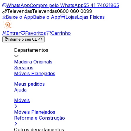
WhatsApp
Compre pelo WhatsApp
55 41 74031865
Televendas
Televendas
0800 080 0099
Baixe o App
Baixe o App
Lojas
Lojas Físicas
Entrar
Favoritos
Carrinho
Informe o seu CEP
Departamentos
Madeira Originals
Serviços
Móveis Planejados
Meus pedidos
Ajuda
Móveis
Móveis Planejados
Reforma e Construção
Outros departamentos