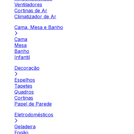
Ventiladores
Cortinas de Ar
Climatizador de Ar
Cama, Mesa e Banho
Cama
Mesa
Banho
Infantil
Decoração
Espelhos
Tapetes
Quadros
Cortinas
Papel de Parede
Eletrodomésticos
Geladeira
Fogão