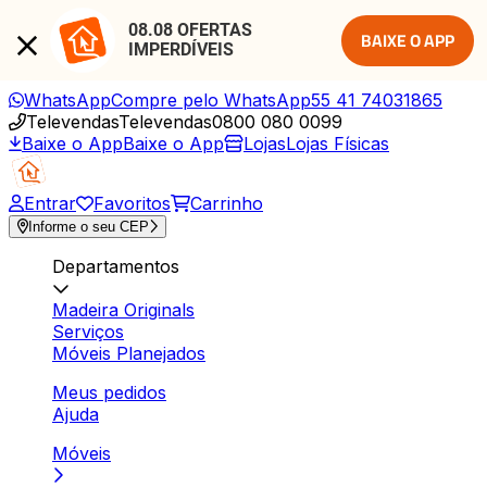
08.08 OFERTAS 
BAIXE O APP
IMPERDÍVEIS
WhatsApp
Compre pelo WhatsApp
55 41 74031865
Televendas
Televendas
0800 080 0099
Baixe o App
Baixe o App
Lojas
Lojas Físicas
Entrar
Favoritos
Carrinho
Informe o seu CEP
Departamentos
Madeira Originals
Serviços
Móveis Planejados
Meus pedidos
Ajuda
Móveis