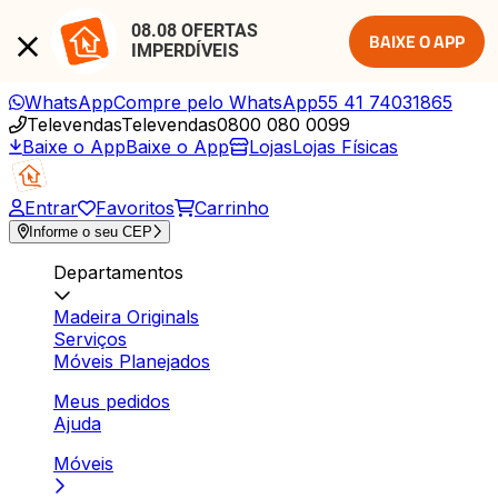
08.08 OFERTAS 
BAIXE O APP
IMPERDÍVEIS
WhatsApp
Compre pelo WhatsApp
55 41 74031865
Televendas
Televendas
0800 080 0099
Baixe o App
Baixe o App
Lojas
Lojas Físicas
Entrar
Favoritos
Carrinho
Informe o seu CEP
Departamentos
Madeira Originals
Serviços
Móveis Planejados
Meus pedidos
Ajuda
Móveis