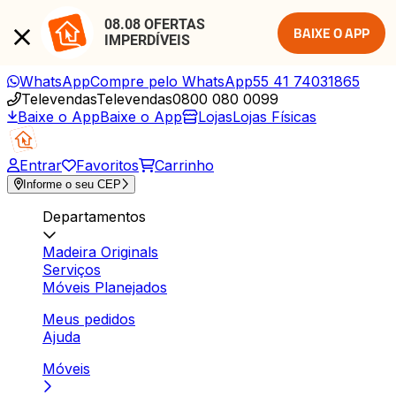
08.08 OFERTAS 
BAIXE O APP
IMPERDÍVEIS
WhatsApp
Compre pelo WhatsApp
55 41 74031865
Televendas
Televendas
0800 080 0099
Baixe o App
Baixe o App
Lojas
Lojas Físicas
Entrar
Favoritos
Carrinho
Informe o seu CEP
Departamentos
Madeira Originals
Serviços
Móveis Planejados
Meus pedidos
Ajuda
Móveis