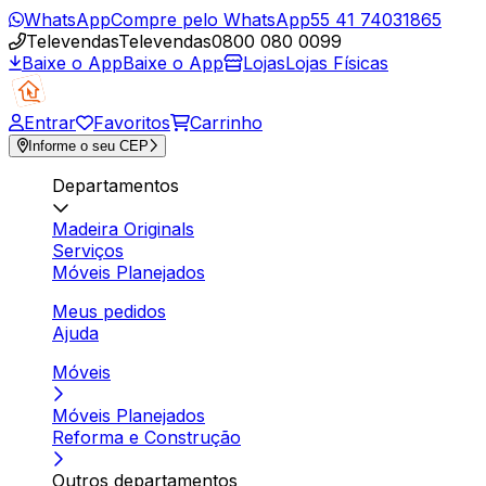
WhatsApp
Compre pelo WhatsApp
55 41 74031865
Televendas
Televendas
0800 080 0099
Baixe o App
Baixe o App
Lojas
Lojas Físicas
Entrar
Favoritos
Carrinho
Informe o seu CEP
Departamentos
Madeira Originals
Serviços
Móveis Planejados
Meus pedidos
Ajuda
Móveis
Móveis Planejados
Reforma e Construção
Outros departamentos