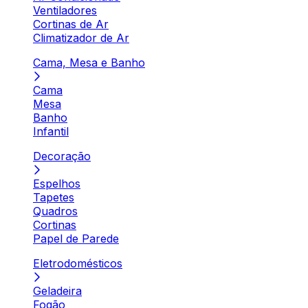
Ventiladores
Cortinas de Ar
Climatizador de Ar
Cama, Mesa e Banho
Cama
Mesa
Banho
Infantil
Decoração
Espelhos
Tapetes
Quadros
Cortinas
Papel de Parede
Eletrodomésticos
Geladeira
Fogão