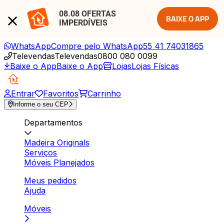
08.08 OFERTAS 
BAIXE O APP
IMPERDÍVEIS
WhatsApp
Compre pelo WhatsApp
55 41 74031865
Televendas
Televendas
0800 080 0099
Baixe o App
Baixe o App
Lojas
Lojas Físicas
Entrar
Favoritos
Carrinho
Informe o seu CEP
Departamentos
Madeira Originals
Serviços
Móveis Planejados
Meus pedidos
Ajuda
Móveis