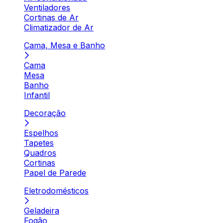
Ventiladores
Cortinas de Ar
Climatizador de Ar
Cama, Mesa e Banho
Cama
Mesa
Banho
Infantil
Decoração
Espelhos
Tapetes
Quadros
Cortinas
Papel de Parede
Eletrodomésticos
Geladeira
Fogão