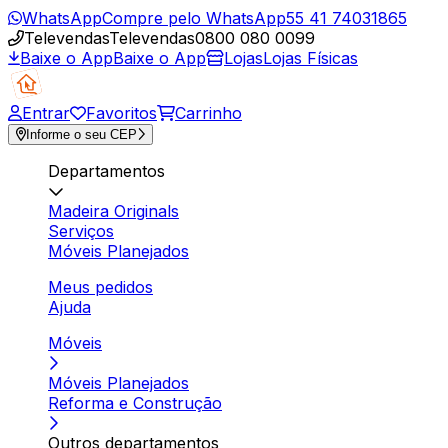
WhatsApp
Compre pelo WhatsApp
55 41 74031865
Televendas
Televendas
0800 080 0099
Baixe o App
Baixe o App
Lojas
Lojas Físicas
Entrar
Favoritos
Carrinho
Informe o seu CEP
Departamentos
Madeira Originals
Serviços
Móveis Planejados
Meus pedidos
Ajuda
Móveis
Móveis Planejados
Reforma e Construção
Outros departamentos