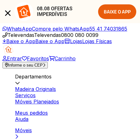
08.08 OFERTAS 
BAIXE O APP
IMPERDÍVEIS
WhatsApp
Compre pelo WhatsApp
55 41 74031865
Televendas
Televendas
0800 080 0099
Baixe o App
Baixe o App
Lojas
Lojas Físicas
Entrar
Favoritos
Carrinho
Informe o seu CEP
Departamentos
Madeira Originals
Serviços
Móveis Planejados
Meus pedidos
Ajuda
Móveis